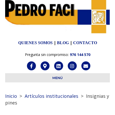
|
|
QUIENES SOMOS
BLOG
CONTACTO
Pregunta sin compromiso:
976 144 570
Facebook
Google-maps
Linkedin
Instagram
Email
MENÚ
Inicio
>
Artículos institucionales
> Insignias y
pines